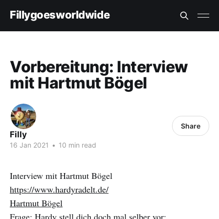
Fillygoesworldwide
Vorbereitung: Interview
mit Hartmut Bögel
Share
Filly
16 Jan 2021
•
10 min read
Interview mit Hartmut Bögel
https://www.hardyradelt.de/
Hartmut Bögel
Frage: Hardy stell dich doch mal selber vor: