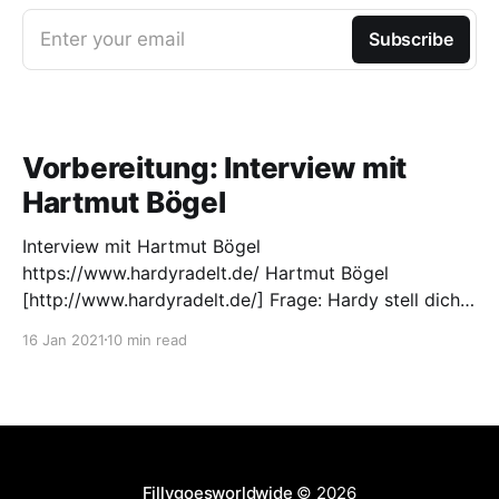
Enter your email
Subscribe
Vorbereitung: Interview mit
Hartmut Bögel
Interview mit Hartmut Bögel
https://www.hardyradelt.de/ Hartmut Bögel
[http://www.hardyradelt.de/] Frage: Hardy stell dich
doch mal selber vor: Mein Name ist Hartmut Bögel,-
16 Jan 2021
10 min read
kurz „Hardy“. Ich war schon immer ein Alltagsradler,
der gerne und viel geradelt ist. Früher habe Ich nur
davon geträumt einmal durch die
Fillygoesworldwide
© 2026