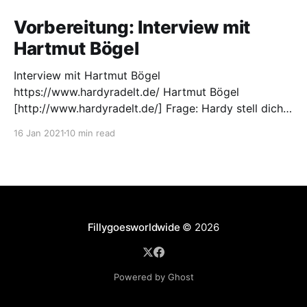
Vorbereitung: Interview mit
Hartmut Bögel
Interview mit Hartmut Bögel
https://www.hardyradelt.de/ Hartmut Bögel
[http://www.hardyradelt.de/] Frage: Hardy stell dich
doch mal selber vor: Mein Name ist Hartmut Bögel,-
16 Jan 2021
10 min read
kurz „Hardy“. Ich war schon immer ein Alltagsradler,
der gerne und viel geradelt ist. Früher habe Ich nur
davon geträumt einmal durch die
Fillygoesworldwide
© 2026
Powered by Ghost