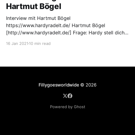
Hartmut Bögel
Interview mit Hartmut Bögel
https://www.hardyradelt.de/ Hartmut Bögel
[http://www.hardyradelt.de/] Frage: Hardy stell dich
doch mal selber vor: Mein Name ist Hartmut Bögel,-
16 Jan 2021
10 min read
kurz „Hardy“. Ich war schon immer ein Alltagsradler,
der gerne und viel geradelt ist. Früher habe Ich nur
davon geträumt einmal durch die
Fillygoesworldwide
© 2026
Powered by Ghost