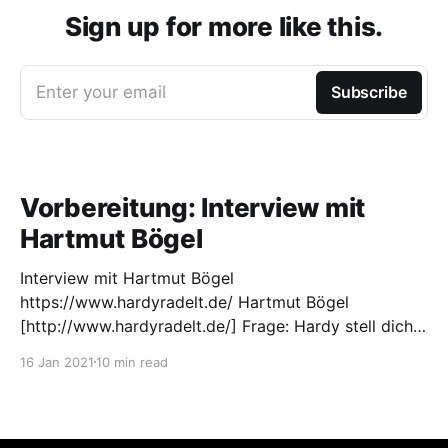
Sign up for more like this.
Enter your email
Subscribe
Vorbereitung: Interview mit
Hartmut Bögel
Interview mit Hartmut Bögel
https://www.hardyradelt.de/ Hartmut Bögel
[http://www.hardyradelt.de/] Frage: Hardy stell dich
doch mal selber vor: Mein Name ist Hartmut Bögel,-
16 Jan 2021
10 min read
kurz „Hardy“. Ich war schon immer ein Alltagsradler,
der gerne und viel geradelt ist. Früher habe Ich nur
davon geträumt einmal durch die