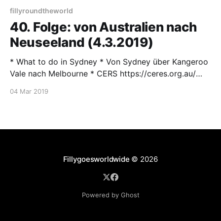
fillyroundtheworld
40. Folge: von Australien nach
Neuseeland (4.3.2019)
* What to do in Sydney * Von Sydney über Kangeroo
Vale nach Melbourne * CERS https://ceres.org.au/
[http://] * Herr der Ringe Tourismus *
04 Mar 2019
Schicksaalsberg und die heißen Quellen. Musik: * the
sonics - The Witch * Faust - Krautrock * Rolling
Stones - In Another Land * Janis Joplin-Mercedes
Benz * The Lord of the Rings - Soundtrack - Main
Fillygoesworldwide
© 2026
Powered by Ghost